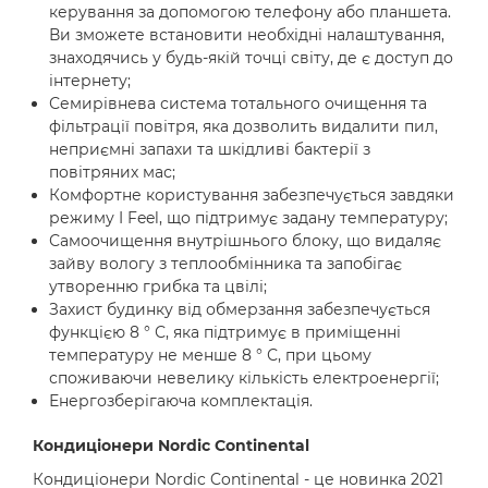
керування за допомогою телефону або планшета.
Ви зможете встановити необхідні налаштування,
знаходячись у будь-якій точці світу, де є доступ до
інтернету;
Семирівнева система тотального очищення та
фільтрації повітря, яка дозволить видалити пил,
неприємні запахи та шкідливі бактерії з
повітряних мас;
Комфортне користування забезпечується завдяки
режиму I Feel, що підтримує задану температуру;
Самоочищення внутрішнього блоку, що видаляє
зайву вологу з теплообмінника та запобігає
утворенню грибка та цвілі;
Захист будинку від обмерзання забезпечується
функцією 8 ° С, яка підтримує в приміщенні
температуру не менше 8 ° С, при цьому
споживаючи невелику кількість електроенергії;
Енергозберігаюча комплектація.
Кондиціонери Nordic Continental
Кондиціонери Nordic Continental - це новинка 2021