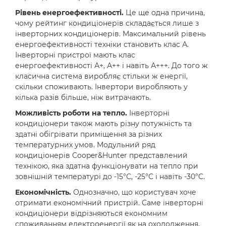
Рівень енергоефективності.
Це ще одна причина,
чому рейтинг кондиціонерів складається лише з
інверторних кондиціонерів. Максимальний рівень
енергоефективності техніки становить клас А.
Інверторні пристрої мають клас
енергоефективності А+, А++ і навіть А+++. До того ж
класична система виробляє стільки ж енергії,
скільки споживають. Інвертори виробляють у
кілька разів більше, ніж витрачають.
Можливість роботи на тепло.
Інверторні
кондиціонери також мають різну потужність та
здатні обігрівати приміщення за різних
температурних умов. Модульний ряд
кондиціонерів Cooper&Hunter представлений
технікою, яка здатна функціонувати на тепло при
зовнішній температурі до -15°С, -25°С і навіть -30°С.
Економічність.
Однозначно, що користувач хоче
отримати економічний пристрій. Саме інверторні
кондиціонери відрізняються економним
споживанням електроенергії як на охолодження,