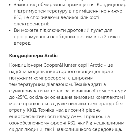
Захист від обмерзання приміщення. Кондиціонер
підтримує температуру в приміщенні не нижче
8°С, не споживаючи великої кількості
електроенергії;
Ви можете підключити дротовий пульт для
програмування необхідних режимів на 2 тижні
вперед.
Кондиціонери Arctic
Кондиціонери Cooper&Hunter серії Arctic – це
надійна модель інверторного кондиціонера з
потужним компресором та широким
температурним діапазоном. Техніка здатна
функціонувати на тепло за зовнішньої температури
до -25°С, оскільки оснащена зимовим комплектом і
може працювати за дуже низьких температур без
втрат у ККД. Техніка має високий рівень
енергоефективності класу А+++. І працює на
озонобезпечному фреоні R32, який є нешкідливим
як для людини, так і навколишнього середовища.