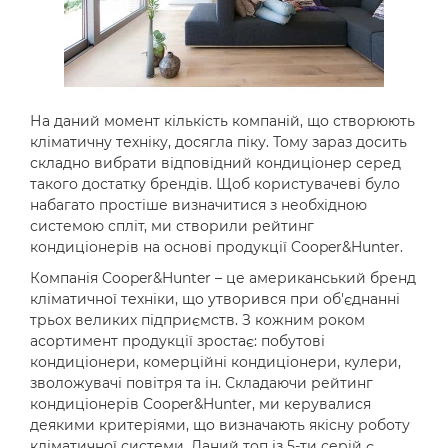
На даний момент кількість компаній, що створюють
кліматичну техніку, досягла піку. Тому зараз досить
складно вибрати відповідний кондиціонер серед
такого достатку брендів. Щоб користувачеві було
набагато простіше визначитися з необхідною
системою спліт, ми створили рейтинг
кондиціонерів на основі продукції Cooper&Hunter.
Компанія Cooper&Hunter – це американський бренд
кліматичної техніки, що утворився при об'єднанні
трьох великих підприємств. З кожним роком
асортимент продукції зростає: побутові
кондиціонери, комерційні кондиціонери, кулери,
зволожувачі повітря та ін. Складаючи рейтинг
кондиціонерів Cooper&Hunter, ми керувалися
деякими критеріями, що визначають якісну роботу
кліматичної системи. Даний топ із 5-ти серій є