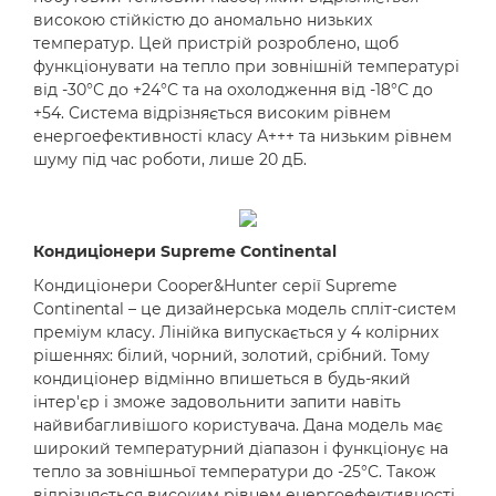
високою стійкістю до аномально низьких
температур. Цей пристрій розроблено, щоб
функціонувати на тепло при зовнішній температурі
від -30°С до +24°С та на охолодження від -18°С до
+54. Система відрізняється високим рівнем
енергоефективності класу А+++ та низьким рівнем
шуму під час роботи, лише 20 дБ.
Кондиціонери Supreme Continental
Кондиціонери Cooper&Hunter серії Supreme
Continental – це дизайнерська модель спліт-систем
преміум класу. Лінійка випускається у 4 колірних
рішеннях: білий, чорний, золотий, срібний. Тому
кондиціонер відмінно впишеться в будь-який
інтер'єр і зможе задовольнити запити навіть
найвибагливішого користувача. Дана модель має
широкий температурний діапазон і функціонує на
тепло за зовнішньої температури до -25°С. Також
відрізняється високим рівнем енергоефективності