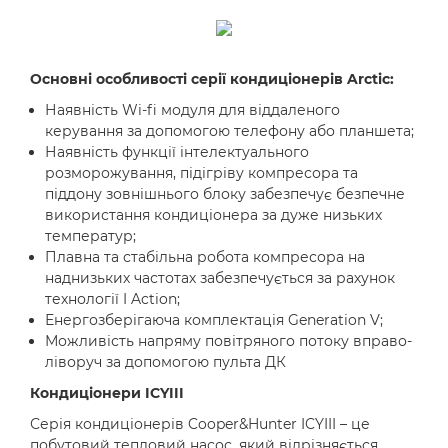
Основні особливості серії кондиціонерів Arctic:
Наявність Wi-fi модуля для віддаленого
керування за допомогою телефону або планшета;
Наявність функції інтелектуального
розморожування, підігріву компресора та
піддону зовнішнього блоку забезпечує безпечне
використання кондиціонера за дуже низьких
температур;
Плавна та стабільна робота компресора на
наднизьких частотах забезпечується за рахунок
технології I Action;
Енергозберігаюча комплектація Generation V;
Можливість напряму повітряного потоку вправо-
ліворуч за допомогою пульта ДК
Кондиціонери ICYIII
Серія кондиціонерів Cooper&Hunter ICYIII – це
побутовий тепловий насос, який відрізняється