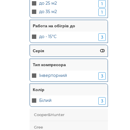
до 25 м2
1
до 35 м2
1
Работа на обігрів до
до - 15°C
3
Серія
Тип компресора
Інверторний
3
Колір
Білий
3
Cooper&Hunter
Gree