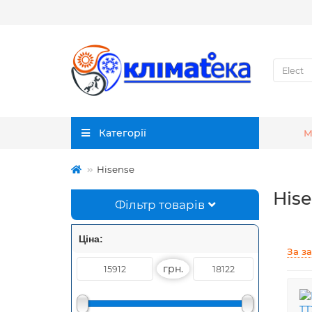
Категорії
М
Hisense
His
Фільтр товарів
Ціна:
За з
грн.