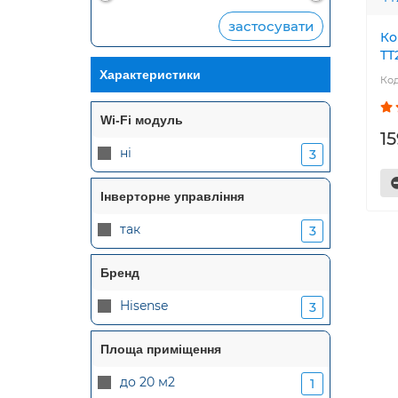
застосувати
Ко
TT
Характеристики
Wi-Fi модуль
15
ні
3
Інверторне управління
так
3
Бренд
Hisense
3
Площа приміщення
до 20 м2
1