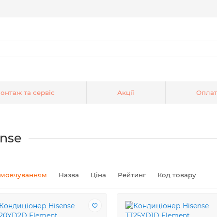
онтаж та сервіс
Акції
Оплат
ense
амовчуванням
Назва
Ціна
Рейтинг
Код товару