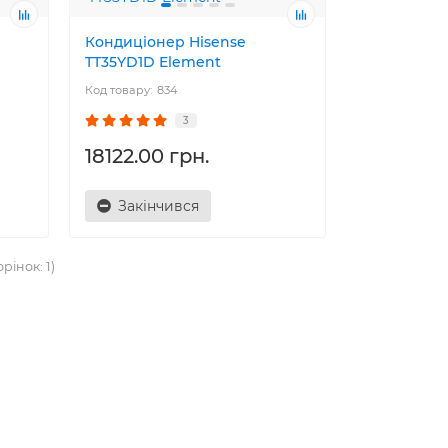
Кондиціонер Hisense
TT35YD1D Element
834
3
18122.00 грн.
Закінчився
орінок: 1)