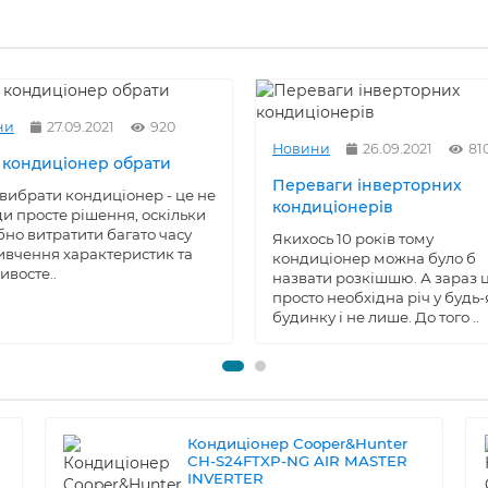
ни
27.09.2021
920
Новини
26.09.2021
81
 кондиціонер обрати
Переваги інверторних
вибрати кондиціонер - це не
кондиціонерів
и просте рішення, оскільки
бно витратити багато часу
Якихось 10 років тому
ивчення характеристик та
кондиціонер можна було б
ивосте..
назвати розкішшю. А зараз 
просто необхідна річ у будь
будинку і не лише. До того ..
Кондиціонер Cooper&Hunter
CH-S24FTXP-NG AIR MASTER
INVERTER