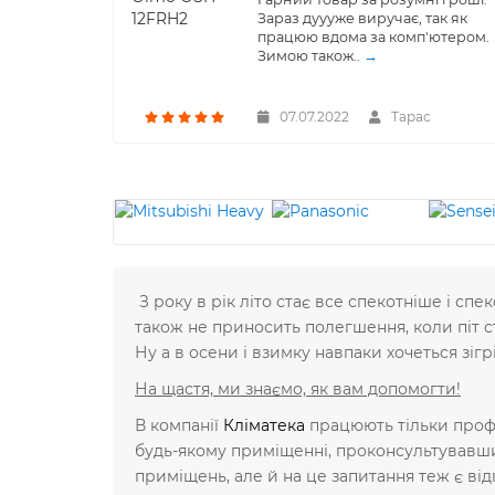
Зараз дуууже виручає, так як
працюю вдома за комп'ютером.
Зимою також..
→
07.07.2022
Тарас
З року в рік літо стає все спекотніше і с
також не приносить полегшення, коли піт ст
Ну а в осени і взимку навпаки хочеться зігр
На щастя, ми знаємо, як вам допомогти!
В компанії
Кліматека
працюють тільки профе
будь-якому приміщенні, проконсультувавши 
приміщень, але й на це запитання теж є в