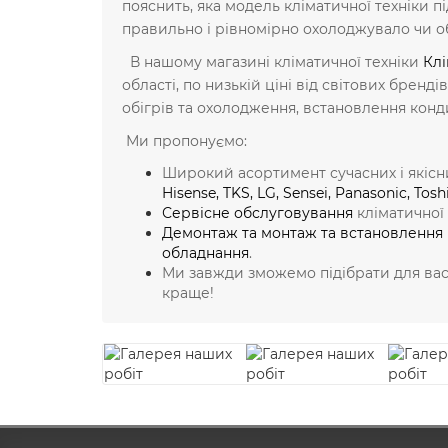
пояснить, яка модель кліматичної техніки 
правильно і рівномірно охолоджувало чи о
В нашому магазині кліматичної техніки
Клі
області, по низькій ціні від світових бре
обігрів та охолодження, встановлення конд
Ми пропонуємо:
Широкий асортимент сучасних і якісни
Hisense
,
TKS
,
LG
,
Sensei
,
Panasonic
,
Tosh
Сервісне обслуговування
кліматичної 
Демонтаж та монтаж та встановлення
обладнання
.
Ми завжди зможемо підібрати для вас 
краще!