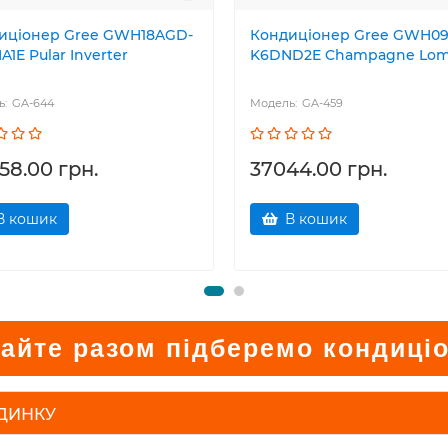
иціонер Gree GWH18AGD-
Кондиціонер Gree GWH0
1E Pular Inverter
K6DND2E Champagne Lo
GA-644
GA-459
58.00 грн.
37044.00 грн.
В кошик
В кошик
айте разом підберемо кондиці
УДИНКУ