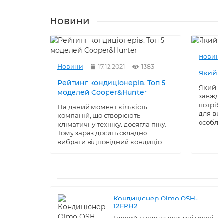
Новини
Нови
Новини
17.12.2021
1383
Який
Рейтинг кондиціонерів. Топ 5
Який 
моделей Cooper&Hunter
завжд
потрі
На даний момент кількість
для в
компаній, що створюють
особл
кліматичну техніку, досягла піку.
Тому зараз досить складно
вибрати відповідний кондиціо..
Кондиціонер Olmo OSH-
12FRH2
Гарний товар за розумні гроші.