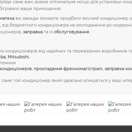
підійде саме вам, вкаже оптимальне місце для установки к
бігрівало ваше приміщення.
матека
ви завжди зможете придбати якісний кондиціонер 
ндів, від бюджетного кондиціонера на охолодження до модерн
иціонерів,
заправка
та їх
обслуговування
.
х кондиціонерів від надійних та перевірених виробників т
iba
,
Mitsubishi
.
техніки
 кондиціонерів
,
прокладання фреономагістралі
,
заправка ко
саме той кондиціонер який ідеально впишеться у ваш інтер