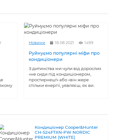
0
Новини
18.08.2021
1499
Новини
Руйнуємо популярні міфи про
Як не за
кондиціонери
кондиціо
З дитинства ми чули від дорослих
З року в р
«не сиди під кондиціонером,
літню пор
це
простирнеш!» або «він жере
кондиціон
-якому
стільки енергії, уявляєш, як ви..
робити і 
коло і пер
Кондиціонер Cooper&Hunter
CH-S24FTXN-PW NORDIC
PREMIUM (WHITE)