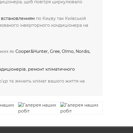
ондиціонера, щоб повітря циркулювало
з
встановленням
по Києву так Київській
ізованого інверторного кондиціонера на
аких як
Cooper&Hunter
,
Gree
,
Olmo
,
Nordis
,
ндиціонерів
,
ремонт кліматичного
'єр та змінить клімат вашого життя на