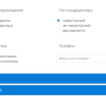
 приміщення
Тип кондиціонера
удинок
інверторний
вартира
не інверторний
два варіанти
таж
Телефон
 монтажем
з монтажа
Я