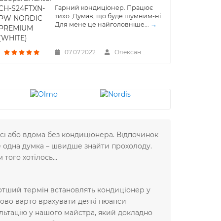
Гарний кондиціонер. Працює
тихо. Думав, що буде шумним-ні.
Для мене це найголовніше...
→
07.07.2022
Олександр
ісі або вдома без кондиціонера. Відпочинок
ше одна думка – швидше знайти прохолоду.
того хотілось...
отший термін встановлять кондиціонер у
ково варто врахувати деякі нюанси
льтацію у нашого майстра, який докладно