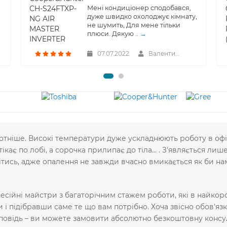
Мені кондиціонер сподобався,
дуже швидко охолоджує кімнату,
не шумить, Для мене тільки
плюси. Дякую ..
→
07.07.2022
Валентина
пекотніше. Високі температури дуже ускладнюють роботу в оф
ікає по лобі, а сорочка прилипає до тіла… . З'являється ли
ітись, адже опалення не завжди вчасно вмикається як би нам 
сійні майстри з багаторічним стажем роботи, які в найкор
і підібравши саме те що вам потрібно. Хоча звісно обов'яз
ідповідь – ви можете замовити абсолютно безкоштовну консу