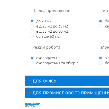
Площа приміщення
Тип
до 20 м2
б
від 25 м2 до 35 м2
к
від 35 м2 до 50 м2
більше 50 м2
Режим роботи
Мон
охолодження
з
охолодження та обігрів
бе
+
ДЛЯ ОФІСУ
+
ДЛЯ ПРОМИСЛОВОГО ПРИМІЩЕНН
Акція