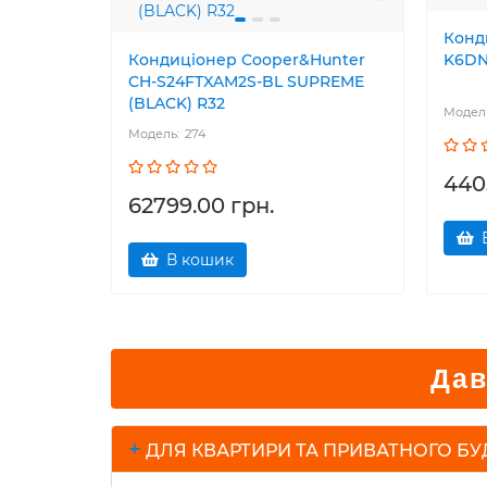
Конд
Кондиціонер Cooper&Hunter
K6DNA
CH-S24FTXAM2S-BL SUPREME
(BLACK) R32
274
440
62799.00 грн.
В кошик
Дав
+
ДЛЯ КВАРТИРИ ТА ПРИВАТНОГО Б